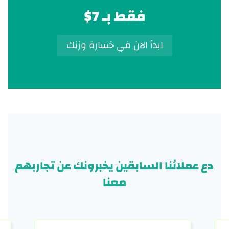
فقط بـ 7$
ابدأ الان في خسارة وزنك
دع عملائنا السابقين يخبرونك عن تجاربهم
معنا