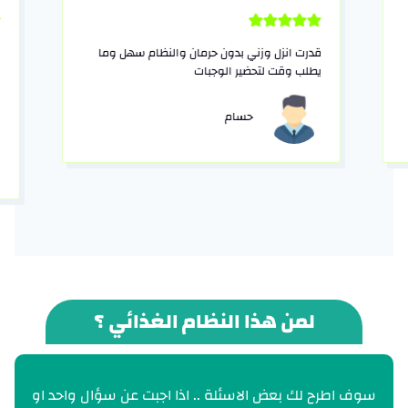
قدرت انزل وزني بدون حرمان والنظام سهل وما
الموقع رائع واكث
يطلب وقت لتحضير الوجبات
اول باول مع الع
التعامل الاكثر 
وبسيط واتمنئ له
حسام
مؤ
لمن هذا النظام الغذائي ؟
سوف اطرح لك بعض الاسئلة .. اذا اجبت عن سؤال واحد او