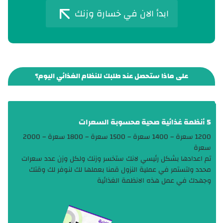
ابدأ الان في خسارة وزنك
على ماذا ستحصل عند طلبك للنظام الغذائي اليوم؟
5 أنظمة غذائية صحية محسوبة السعرات
1200 سعرة – 1400 سعرة – 1500 سعرة – 1800 سعرة – 2000
سعرة
تم اعدادها بشكل رئيسي لانك ستخسر وزنك ولكل وزن عدد سعرات
محدد ولتستمر في عملية النزول قمنا بعملها لك لنوفر لك وقتك
وجهدك في عمل هذه الانظمة الغذائية