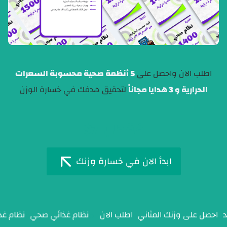
اطلب الان واحصل على
5 أنظمة صحية محسوبة السعرات
الحرارية و 3 هدايا مجاناً
لتحقيق هدفك في خسارة الوزن
فقط بـ 7$
ابدأ الان في خسارة وزنك
ن الزائد
احصل على وزنك المثاني
اطلب الان
نظام غذائي صحي