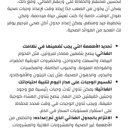
لتحسين صحتهم والحفاظ على وزنهم المثالي. ومع ذلك،
يمكن أن يكون من الصعب جدًا إيجاد وقت لإعداد وجبات صحية
طوال الوقت، خاصة إذا كنت تعيش حياة مزدحمة. ولكن
بتخطيط جيد ومنظم، يمكن إعداد جدول أكل صحي للرجيم يوفر
لك العديد من الفوائد الصحية.
تحديد الأطعمة التي يجب تضمينها في نظامك
الغذائي:
ينصح بتضمين مصادر للبروتين، مثل اللحوم
البيضاء والسمك والدواجن، والخضروات الورقية الخضراء،
والفواكه الملونة، والحبوب الكاملة، والمكسرات
والبذور، والدهون الصحية، مثل زيت الزيتون والأفوكادو.
تقسيم الوجبات على مدار اليوم لتلبية احتياجاتك
الغذائية:
يمكن تناول ثلاث وجبات رئيسية مع وجود
وجبتين خفيفتين خلال النهار. ينصح بتناول العشاء كوجبة
خفيفة، ويجب تناول الوجبات في وقت محدد للحفاظ
على استقرار مستويات السكر في الدم.
الالتزام بالجدول الغذائي الذي تم إعداده:
والتخلص من
الأطعمة غير الصحية والمشروبات الغازية والمشروبات