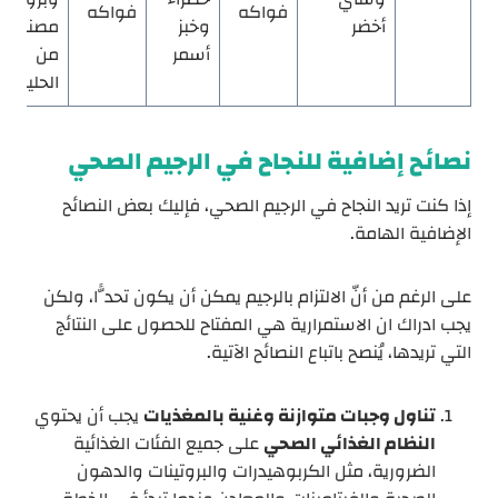
فواكه
فواكه
أخضر
وخبز
مصنوع
أسمر
من
الحليب
نصائح إضافية للنجاح في الرجيم الصحي
إذا كنت تريد النجاح في الرجيم الصحي، فإليك بعض النصائح
الإضافية الهامة.
على الرغم من أنّ الالتزام بالرجيم يمكن أن يكون تحدًّا، ولكن
يجب ادراك ان الاستمرارية هي المفتاح للحصول على النتائج
التي تريدها، يُنصح باتباع النصائح الآتية.
تناول وجبات متوازنة وغنية بالمغذيات
يجب أن يحتوي
النظام الغذائي الصحي
على جميع الفئات الغذائية
الضرورية، مثل الكربوهيدرات والبروتينات والدهون