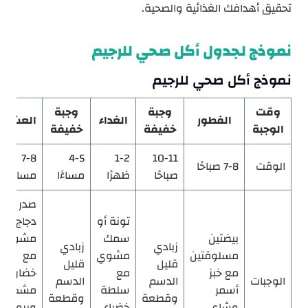
تحقيق أهدافك الغذائية والصحية.
نموذج لجدول أكل صحي للرجيم
نموذج أكل صحي للرجيم
وقت
وجبة
وجبة
الفطور
الغداء
العشاء
الوجبة
خفيفة
خفيفة
7-8
4-5
1-2
10-11
الوقت
7-8 صباحًا
صباحًا
ظهرًا
مساءًا
مساءًا
صدر
تونة أو
دجاج
بيضتين
سمك
مشوي
زبادي
زبادي
مسلوقتين
مشوي
مع
قليل
قليل
مع خبز
مع
خضار
الوجبات
الدسم
الدسم
أسمر
سلطة
مشكلة
وقطعة
وقطعة
وشاي
خضراء
وبروتين