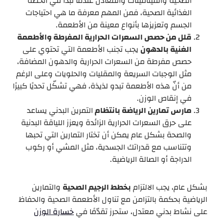
الصحية والفيتامينات والمعادن عندما تبدأ في الخطة
الغذائية الصحية، فمن المهم معرفة ما هي احتياجات
الجسم وتعزيزها بأنواع معينة من الأطعمة.
قلل من حصص السعرات الحرارية المفرطة والأطعمة
الغنية بالدهون
يجب تجنب الأطعمة التي تحتوي على
حصص مفرطة من السعرات الحرارية والدهون المضافة،
مثل الوجبات السريعة والمقليات والحلويات وعلى الرغم
من أنّ هذه الأطعمة تبدو لذيذة، فهي تشكّل تحديًا كبيرًا
في إنقاص الوزن.
مارس تمارين الرياضة بانتظام
التمرين البدني يساعد
على حرق السعرات الحرارية الزائدة ويعزز اللياقة البدنية
والصحة بشكل عام يمكن أن تختار التمارين التي تحبها
وتتناسب مع قدراتك الجسدية، مثل المشي أو ركوب
الدراجة أو الصالة الرياضية.
بشكل عام، يجب الالتزام
بخطط الرجيم الصحية
والتمارين
الرياضية بحكمة بالتزامن مع تناول الأطعمة الصحية والحفاظ
على نشاط بدني معتدل، ستحرز تقدّمًا في
خسارة الوزن