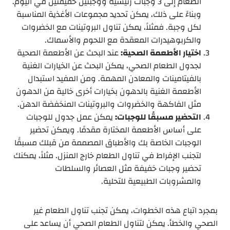
الطعام إلى 3 وجبات رئيسية ووجبتين خفيفتين في اليوم.
وبناءً على ذلك، يمكن تحديد مجموعات الأغذية المناسبة
لكل وجبة. فمثلاً، يمكن تناول البروتينات مع الخضروات
والكربوهيدرات المعقدة مع اللحوم والأسماك.
اختيار الأطعمة الصحية:
عند البحث عن الأطعمة الصحية
لجدول الطعام الصحي، يمكن البحث عن الخيارات الغنية
بالفيتامينات والمعادن المهمة. ومن المفيد استبدال
الأطعمة الغنية بالدهون بخيارات أخرى خالية من الدهون
مثل الفاكهة والخضروات والبروتينات المنخفضة الدهن.
التحضير مسبقًا للوجبات:
يمكن عمل جدول للوجبات
على أساس الأطعمة المختارة مقدمًا. ويمكن تحضير
الوجبات الخاصة بك والأطباق المصممة من قبلك مسبقًا
لتجنب الإفراط في تناول الطعام خارج المنزل. مثلاً، يمكنك
تحضير وجبات خفيفة مثل العصائر والسلطات
والمشروبات الطبيعية للتحلية.
بمجرد اتباع هذه الخطوات، يمكن تجنب تناول الطعام غير
الصحي والخطأ. يمكن لتناول الطعام الصحي أن يساعد على